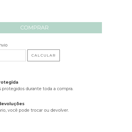
 CEP:
ALTERAR CEP
nvio
CALCULAR
rotegida
 protegidos durante toda a compra.
devoluções
rio, você pode trocar ou devolver.