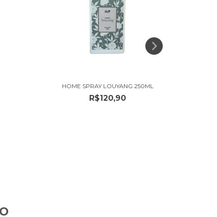
L
HOME SPRAY LOUYANG 250ML
SABON
R$120,90
TO