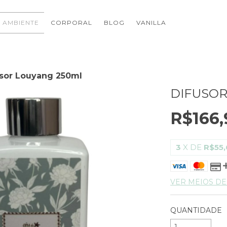
AMBIENTE
CORPORAL
BLOG
VANILLA
usor Louyang 250ml
DIFUSOR
R$166,
3
X DE
R$55,
VER MEIOS D
QUANTIDADE