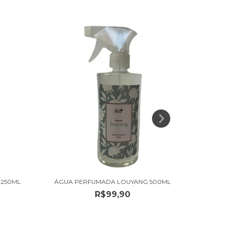
 250ML
ÁGUA PERFUMADA LOUYANG 500ML
BOD
R$99,90