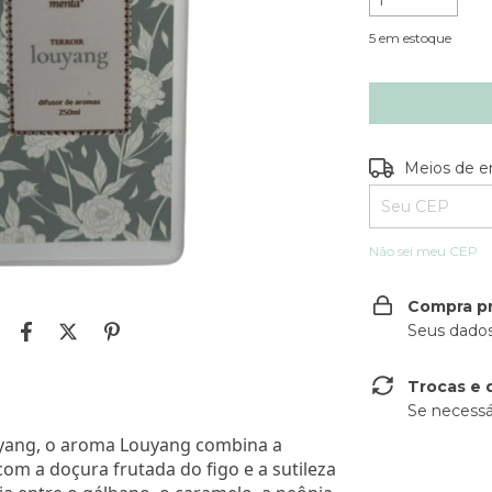
5
em estoque
Entregas para o
Meios de e
Não sei meu CEP
Compra p
Seus dados
Trocas e 
Se necessá
ouyang, o aroma Louyang combina a
om a doçura frutada do figo e a sutileza