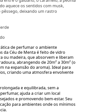
ia entre o gálbano, o caramelo, a peônia
ndo aquece os sentidos com musk,
e pêssego, deixando um rastro
Verde
ado
ática de perfumar o ambiente
s da Céu de Menta é feito de vidro
ra ou madeira, que absorvem e liberam
uradoura, abrangendo de 20m² a 30m² (o
am na expansão do aroma). Ideal para
rios, criando uma atmosfera envolvente
olongada e equilibrada, sem a
perfumar, ajuda a criar um local
esejados e promovendo bem-estar. Seu
ticação para ambientes onde os mínimos
cia.