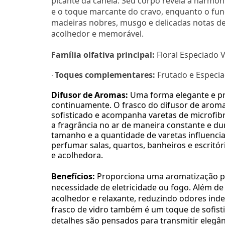
picante da canela. Seu corpo revela a harmon
e o toque marcante do cravo, enquanto o fu
madeiras nobres, musgo e delicadas notas d
acolhedor e memorável.
Família olfativa principal:
Floral Especiado 
Toques complementares:
Frutado e Especi
·
Difusor de Aromas:
Uma forma elegante e pr
continuamente. O frasco do difusor de aroma
sofisticado e acompanha varetas de microfib
a fragrância no ar de maneira constante e d
tamanho e a quantidade de varetas influenci
perfumar salas, quartos, banheiros e escritó
e acolhedora.
Benefícios:
Proporciona uma aromatização pr
necessidade de eletricidade ou fogo. Além de 
acolhedor e relaxante, reduzindo odores ind
frasco de vidro também é um toque de sofis
detalhes são pensados para transmitir elegân