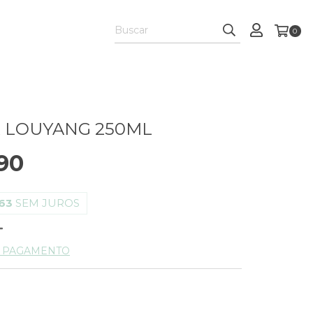
0
 LOUYANG 250ML
90
63
SEM JUROS
E PAGAMENTO